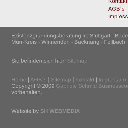
Kontakt
AGB´s
Impres
Existenzgründungsberatung in: Stuttgart - Ba
Murr-Kreis - Winnenden - Backnang - Fellbach
Sie befinden sich hier:
Sitemap
Home
|
AGB´s
|
Sitemap
|
Kontakt
|
Impressum
Copyright © 2009
Gabriele Schmid Businessco
vorbehalten.
Website by
SH WEBMEDIA