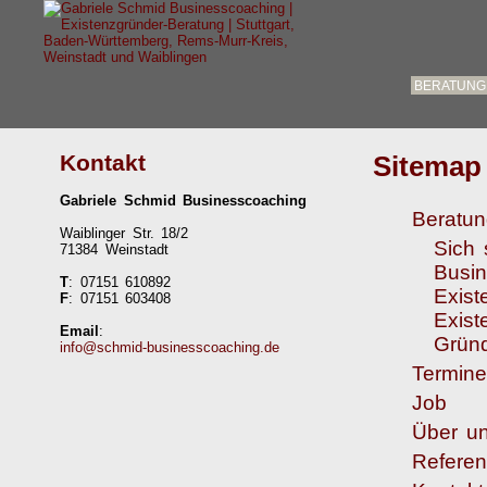
BERATUNG
Kontakt
Sitemap
Gabriele Schmid Businesscoaching
Beratu
Waiblinger Str. 18/2
Sich 
71384 Weinstadt
Busin
T
: 07151 610892
Exist
F
: 07151 603408
Exist
Email
:
Grün
info@schmid-businesscoaching.de
Termine
Job
Über u
Refere